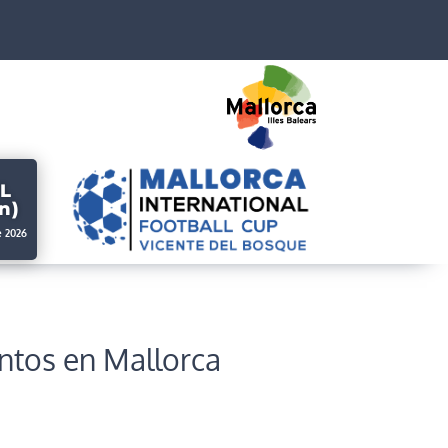
L
n)
e 2026
entos en Mallorca