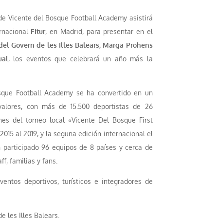
 de Vicente del Bosque Football Academy asistirá
ernacional
Fitur
, en Madrid, para presentar en el
 del Govern de les Illes Balears, Marga Prohens
ual
, los eventos que celebrará un año más la
osque Football Academy se ha convertido en un
valores, con más de 15.500 deportistas de 26
ones del torneo local «Vicente Del Bosque First
015 al 2019, y la seguna edición internacional el
 participado 96 equipos de 8 países y cerca de
f, familias y fans.
entos deportivos, turísticos e integradores de
e les Illes Balears.