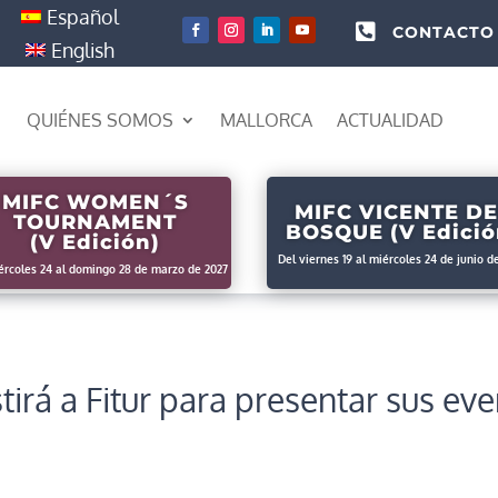
Español

CONTACTO
English
QUIÉNES SOMOS
MALLORCA
ACTUALIDAD
MIFC WOMEN´S
MIFC VICENTE DE
TOURNAMENT
BOSQUE (V Edició
(V Edición)
Del viernes 19 al miércoles 24 de junio d
ércoles 24 al domingo 28 de marzo de 2027
tirá a Fitur para presentar sus ev