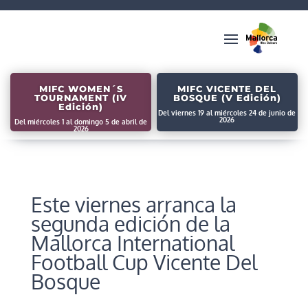
MIFC WOMEN´S
MIFC VICENTE DEL
TOURNAMENT (IV
BOSQUE (V Edición)
Edición)
Del viernes 19 al miércoles 24 de junio de
2026
Del miércoles 1 al domingo 5 de abril de
2026
Este viernes arranca la
segunda edición de la
Mallorca International
Football Cup Vicente Del
Bosque